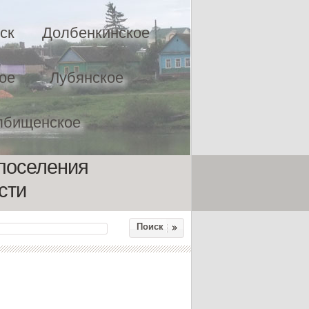
ск
Долбенкинское
ое
Лубянское
лбищенское
поселения
сти
Поиск