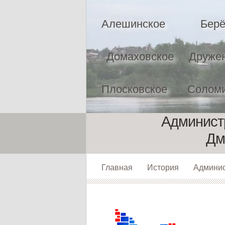
Алешинское
Берё
Домаховское
Друже
Плосковское
Соломи
Админист
Дм
Главная
История
Админи