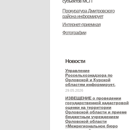
субъектов МСП
Вопрос-ответ
Имущество для бизнеса
Материалы Корпорации МСП
Коллегиальный орган
Информация о деятельности
НПА
Прокуратура Дмитровского
района информирует
субъектов МСП
Интернет-приемная
Фотографии
Новости
Управление
Россельхознадзора по
Орловской и Курской
областям информирует.
29.05.2026
ИЗВЕЩЕНИЕ о проведении
государственной кадастровой
оценки на территории
Орловской области и приеме
бюджетным учреждением
Орловской области
«Межрегиональное бюро