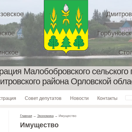
зовское
Дмитров
нское
Горбуновск
нское
Сто
рация Малобобровского сельского 
итровского района Орловской обла
страция
Совет депутатов
Новости
Контакты
Главная
→
Экономика
→ Имущество
Имущество