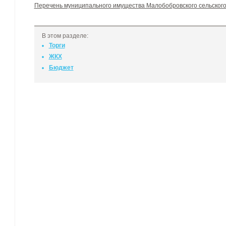
Перечень муниципального имущества Малобобровского сельског
В этом разделе:
Торги
ЖКХ
Бюджет