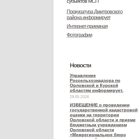
субъектов МСП
Вопрос-ответ
Имущество для бизнеса
Материалы Корпорации МСП
Коллегиальный орган
Информация о деятельности
НПА
Прокуратура Дмитровского
района информирует
субъектов МСП
Интернет-приемная
Фотографии
Новости
Управление
Россельхознадзора по
Орловской и Курской
областям информирует.
29.05.2026
ИЗВЕЩЕНИЕ о проведении
государственной кадастровой
оценки на территории
Орловской области и приеме
бюджетным учреждением
Орловской области
«Межрегиональное бюро