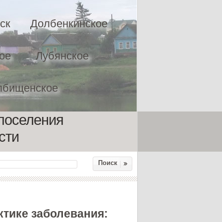
ск
Долбенкинское
ое
Лубянское
лбищенское
поселения
сти
Поиск
тике заболевания: