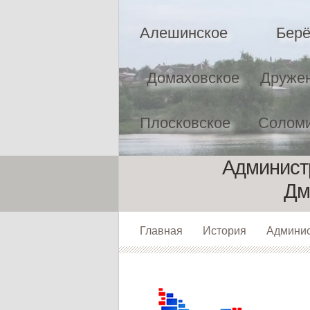
Алешинское
Берё
Домаховское
Друже
Плосковское
Соломи
Админист
Дм
Главная
История
Админи