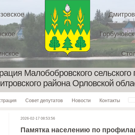
зовское
Дмитров
нское
Горбуновск
нское
Сто
рация Малобобровского сельского 
итровского района Орловской обла
страция
Совет депутатов
Новости
Контакты
2026-02-17 08:53:56
Памятка населению по профилак